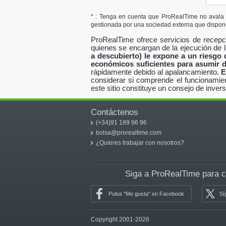
* : Tenga en cuenta que ProRealTime no avala 
gestionada por una sociedad externa que dispon
ProRealTime ofrece servicios de recepc
quienes se encargan de la ejecución de 
a descubierto) le expone a un riesgo
económicos suficientes para asumir d
rápidamente debido al apalancamiento.
E
considerar si comprende el funcionamie
este sitio constituye un consejo de inve
Contáctenos
(+34)91 189 96 96
bolsa@prorealtime.com
¿Quieres trabajar con nosotros?
Siga a ProRealTime para 
Pulse "Me gusta" en Facebook
Sí
Copyright 2001-2026