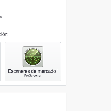
os
ción:
Escáneres de mercado
*
ProScreener