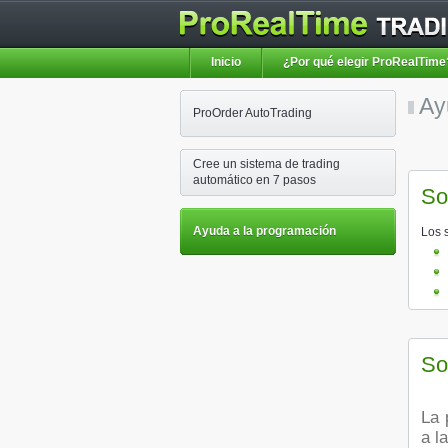
Inicio
¿Por qué elegir ProRealTime
Ay
ProOrder AutoTrading
Cree un sistema de trading
automático en 7 pasos
So
Ayuda a la programación
Los 
So
La página web de nuestro colaborador ProRealCode.com pone a su disposición un foro dedicado
a l