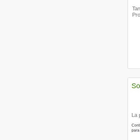
Tanto su solicitud como nuestra respuesta se publicará en la página web de nuestro colaborador
Pr
So
La
Cont
para 