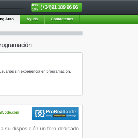
09h
(+34)91 189 96 96
-
18h
ing Auto
Ayuda
Contáctenos
 programación
usuarios sin experiencia en programación.
alCode.com