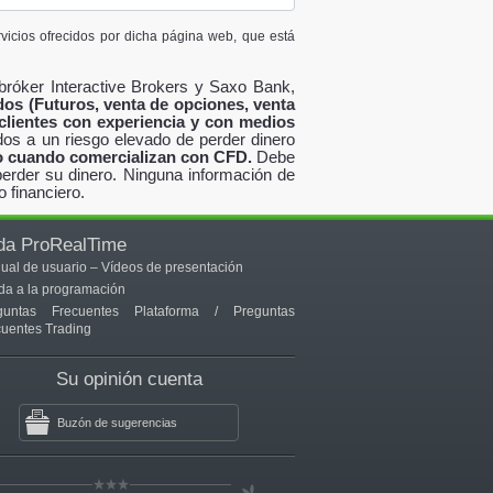
icios ofrecidos por dicha página web, que está
bróker Interactive Brokers y Saxo Bank,
dos (Futuros, venta de opciones, venta
clientes con experiencia y con medios
s a un riesgo elevado de perder dinero
ro cuando comercializan con CFD.
Debe
erder su dinero. Ninguna información de
 financiero.
da ProRealTime
ual de usuario
–
Vídeos de presentación
da a la programación
guntas Frecuentes Plataforma
/
Preguntas
cuentes Trading
Su opinión cuenta
Buzón de sugerencias