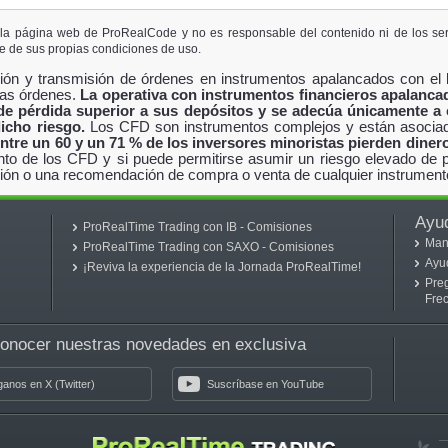
la página web de ProRealCode y no es responsable del contenido ni de los serv
e de sus propias condiciones de uso.
ión y transmisión de órdenes en instrumentos apalancados con el 
las órdenes.
La operativa con instrumentos financieros apalanca
 de pérdida superior a sus depósitos y se adecúa únicamente a 
icho riesgo.
Los CFD son instrumentos complejos y están asociado
ntre un 60 y un 71 % de los inversores minoristas pierden dine
nto de los CFD y si puede permitirse asumir un riesgo elevado de p
rsión o una recomendación de compra o venta de cualquier instrumento
Ayu
ProRealTime Trading con IB - Comisiones
Man
ProRealTime Trading con SAXO - Comisiones
Ayu
¡Reviva la experiencia de la Jornada ProRealTime!
Pre
Fre
conocer nuestras novedades en exclusiva
ganos en X (Twitter)
Suscríbase en YouTube