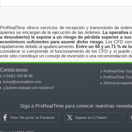
ProRealTime ofrece servicios de recepción y transmisión de órden
quienes se encargan de la ejecución de las órdenes.
La operativa 
a descubierto) le expone a un riesgo de pérdida superior a su
económicos suficientes para asumir dicho riesgo.
Los CFD son i
rápidamente debido al apalancamiento.
Entre un 60 y un 71 % de l
considerar si comprende el funcionamiento de los CFD y si puede p
este sitio constituye un consejo de inversión o una recomendación d
Contáctenos
ProRealTime Trad
(+34)91 189 96 96
ProRealTime Tra
bolsa@prorealtime.com
¡Reviva la experi
¿Quieres trabajar con nosotros?
Siga a ProRealTime para conocer nuestras noveda
Pulse "Me gusta" en Facebook
Síganos en X (Twitter)