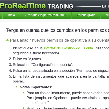
Inicio
¿Por qué elegir ProRealTime?
Prueba gratis
Nu
Tenga en cuenta que los cambios en los permisos de
Para añadir nuevos permisos de operativa a su cuenta
Identifíquese en la
interfaz de Gestión de Cuenta
utilizan
seguridad si fuera necesario)
Pulse en "Ajustes".
Seleccione "Configuración de cuenta".
Pulse en la rueda situada en la sección "Permisos de negoci
En la lista de instrumentos que aparecerá en la pantalla,
operar.
Notas importantes:
Para un tipo de instrumento, puede haber varias se
Por ejemplo, en Opciones, puede ver distintos ap
sobre futuros".
Si el tipo de instrumento que desea añadir no apa