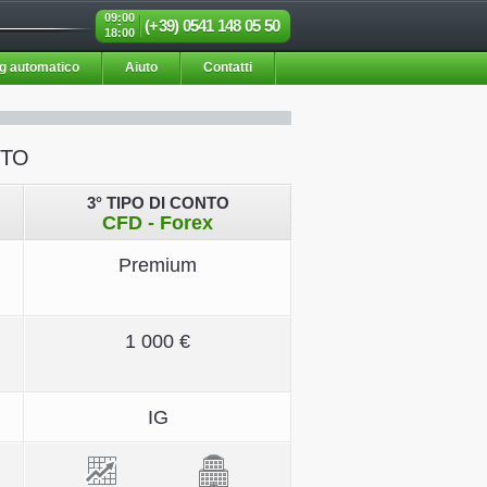
09:00
(+39) 0541 148 05 50
-
18:00
ng automatico
Aiuto
Contatti
NTO
3° TIPO DI CONTO
CFD - Forex
Premium
1 000 €
IG