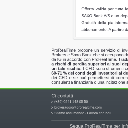
Offerta valida per tutte
SAXO Bank A/S e un deposi
Gratuità della piattaform
abbonamento. A partire dal
ProRealTime propone un servizio di inves
Brokers e Saxo Bank che si occupano del 
da IG in accordo con ProRealTime.
Trada
a rischi di perdita superiori ai suoi d
un tale rischio.
I CFD sono strumenti com
60-71 % dei conti degli investitori al 
dei CFD e se può permettersi di correre
consulenza finanziaria o una incitazione 
Ci contatti
(+39) 0541 148 05 50
brokeraggio@prorealtime.com
Stiamo assumendo - Lavora con noi!
Segua ProRealTime per info