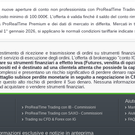
 le nuove aperture di conto non professionista con ProRealTime Tradi
to minimo di 100.000€. L'offerta è valida finché il saldo del conto r
a ProRealTime Premium e dei dati di mercato in differita. Mercati in 
 1° gennaio 2026, si applicano le normali condizioni tariffarie indicate 
timento di ricezione e trasmissione di ordini su strumenti finanziar
servizio di esecuzione degli ordini. L'offerta di brokeraggio "conto
re su strumenti finanziari a effetto leva (Futures, vendita di opz
epositi ed è destinato ad una clientela attenta che possiede la c
plessi e presentano un rischio significativo di perdere denaro rapi
dettaglio subisce perdite monetarie in seguito a negoziazione in C
 questo alto rischio di perdere il Suo denaro. Nessuna informazion
ad acquistare o vendere strumenti finanziari.
Aiut
ProRealTime Trading con IB - Commissioni
Man
ProRealTime Trading con SAXO - Commissioni
Aiu
Trading su CFD & Forex con IG
FAQ
rmazioni esclusive e notizie in anteprima