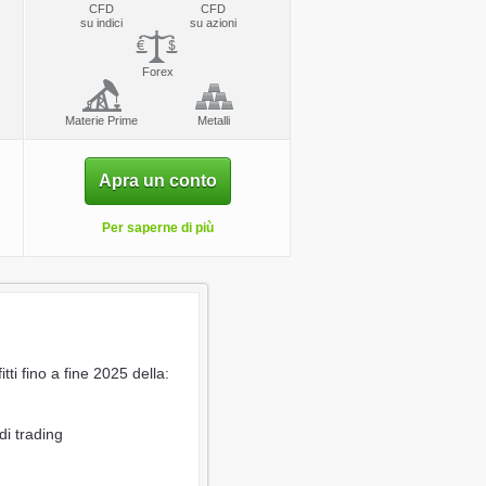
CFD
CFD
su indici
su azioni
Forex
Materie Prime
Metalli
Apra un conto
Per saperne di più
i fino a fine 2025 della:
di trading