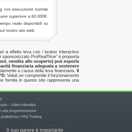
ng con esecuzione tramite
imane superiore a 60.000€.
tempo reale disponibili su
sul nostro sito web.
i a effetto leva con i broker Interactive
 IG sponsorizzato ProRealTime" è proposta
ioni, vendita allo scoperto) può esporla
apacità finanziaria adeguata a sostenere
damente a causa della leva finanziaria.
Il
FD.
Valuti se comprende il funzionamento
e fornita in questo sito rappresenta una
o
uale
–
Video interattivi
to alla programmazione
 piattaforma
/
FAQ Trading
Il suo parere è importante