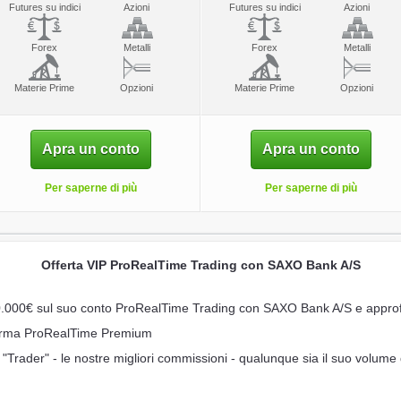
Futures su indici
Azioni
Futures su indici
Azioni
Forex
Metalli
Forex
Metalli
Materie Prime
Opzioni
Materie Prime
Opzioni
Apra un conto
Apra un conto
Per saperne di più
Per saperne di più
Offerta VIP ProRealTime Trading con SAXO Bank A/S
.000€ sul suo conto ProRealTime Trading con SAXO Bank A/S e approfitt
aforma ProRealTime Premium
 "Trader" - le nostre migliori commissioni - qualunque sia il suo volume 